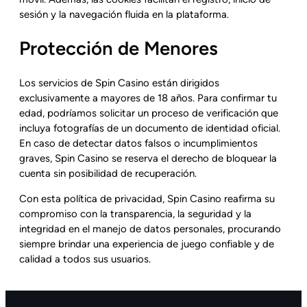
sesión y la navegación fluida en la plataforma.
Protección de Menores
Los servicios de Spin Casino están dirigidos
exclusivamente a mayores de 18 años. Para confirmar tu
edad, podríamos solicitar un proceso de verificación que
incluya fotografías de un documento de identidad oficial.
En caso de detectar datos falsos o incumplimientos
graves, Spin Casino se reserva el derecho de bloquear la
cuenta sin posibilidad de recuperación.
Con esta política de privacidad, Spin Casino reafirma su
compromiso con la transparencia, la seguridad y la
integridad en el manejo de datos personales, procurando
siempre brindar una experiencia de juego confiable y de
calidad a todos sus usuarios.